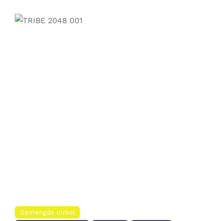
Contact
Zoeken
naar:
Previous
Next
Gemengde cirkel