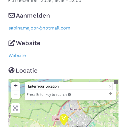
31 december 2026, 19:19
-
22:00
Aanmelden
sabinamajoor
@
hotmail.com
Website
Website
Locatie
+
−
Press Enter key to search