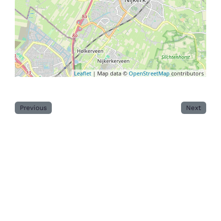
Leaflet
| Map data ©
OpenStreetMap
contributors
Previous
Next