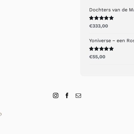
Dochters van de M
Gewaardeerd
€
333,00
5.00
uit 5
Yoniverse ~ een R
Gewaardeerd
€
55,00
5.00
uit 5