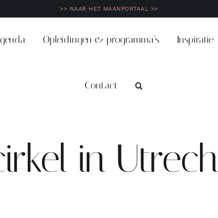
>> NAAR HET MAANPORTAAL >>
genda
Opleidingen & programma’s
Inspiratie
Contact
rkel in Utrech