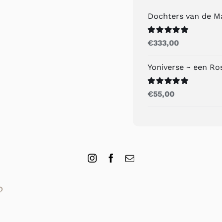
Dochters van de M
Gewaardeerd
€
333,00
5.00
uit 5
Yoniverse ~ een R
Gewaardeerd
€
55,00
5.00
uit 5