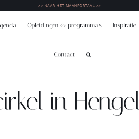
>> NAAR HET MAANPORTAAL >>
genda
Opleidingen & programma’s
Inspiratie
Contact
irkel in Henge