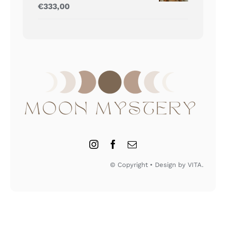
Gewaardeerd
€
333,00
5.00
uit 5
© Copyright • Design by VITA.