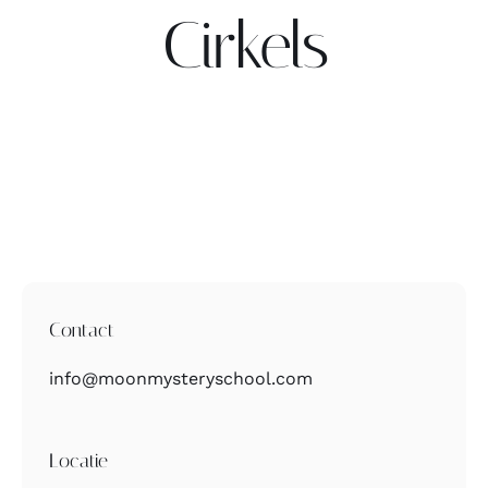
Cirkels
Contact
Zoeken
naar:
Contact
info@moonmysteryschool.com
Locatie