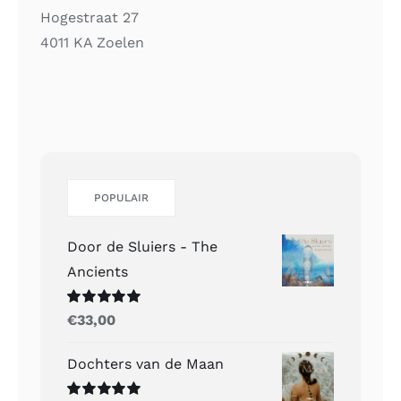
Hogestraat 27
4011 KA Zoelen
POPULAIR
Door de Sluiers - The
Ancients
Gewaardeerd
€
33,00
5.00
uit 5
Dochters van de Maan