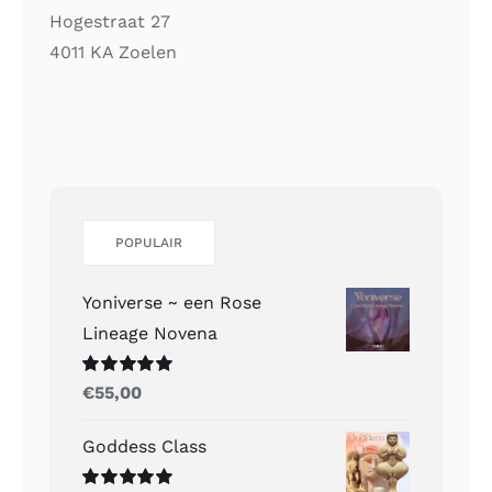
Hogestraat 27
4011 KA Zoelen
POPULAIR
Yoniverse ~ een Rose
Lineage Novena
Gewaardeerd
€
55,00
5.00
uit 5
Goddess Class