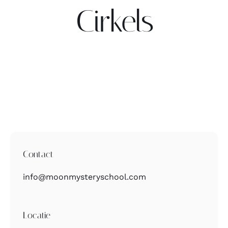
Cirkels
Contact
Zoeken
naar:
Contact
info@moonmysteryschool.com
Locatie