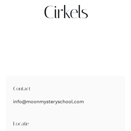
Cirkels
Contact
Zoeken
naar:
Contact
info@moonmysteryschool.com
Locatie