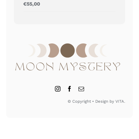
Gewaardeerd
€
55,00
5.00
uit 5
© Copyright • Design by VITA.