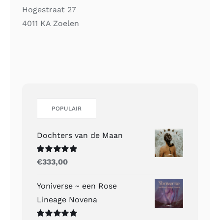
Hogestraat 27
4011 KA Zoelen
POPULAIR
Dochters van de Maan
Gewaardeerd
€
333,00
5.00
uit 5
Yoniverse ~ een Rose
Lineage Novena