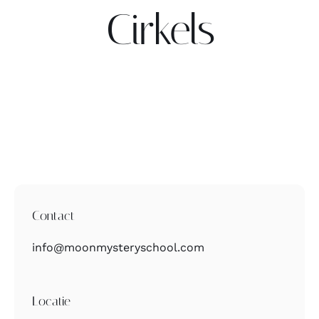
Cirkels
Contact
Zoeken
naar:
Contact
info@moonmysteryschool.com
Locatie