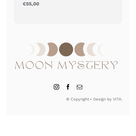
Gewaardeerd
€
55,00
5.00
uit 5
© Copyright • Design by VITA.