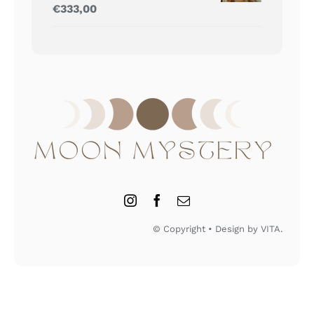
Gewaardeerd
€
333,00
5.00
uit 5
© Copyright • Design by VITA.