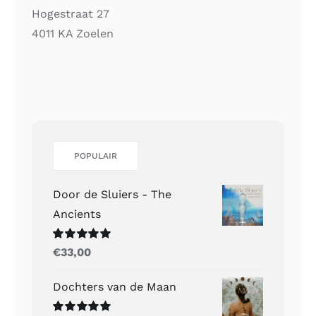
Hogestraat 27
4011 KA Zoelen
POPULAIR
Door de Sluiers - The
Ancients
Gewaardeerd
€
33,00
5.00
uit 5
Dochters van de Maan