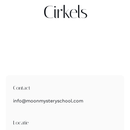
Cirkels
Contact
Zoeken
naar:
Contact
info@moonmysteryschool.com
Locatie