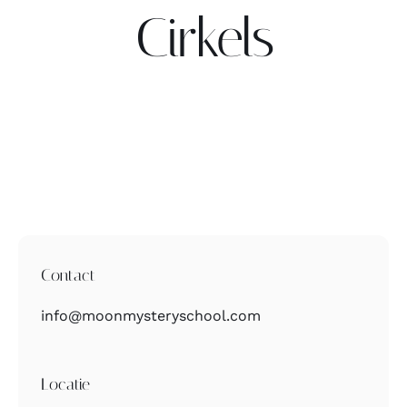
Cirkels
Contact
Zoeken
naar:
Contact
info@moonmysteryschool.com
Locatie