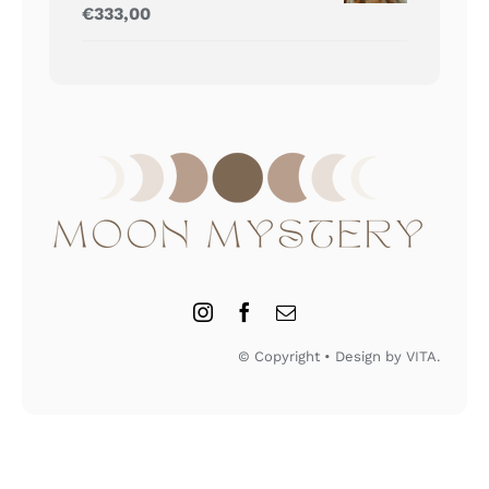
Gewaardeerd
€
333,00
5.00
uit 5
© Copyright • Design by VITA.