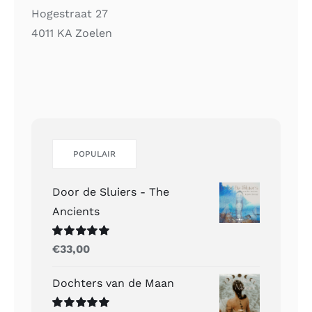
Hogestraat 27
4011 KA Zoelen
POPULAIR
Door de Sluiers - The
Ancients
Gewaardeerd
€
33,00
5.00
uit 5
Dochters van de Maan