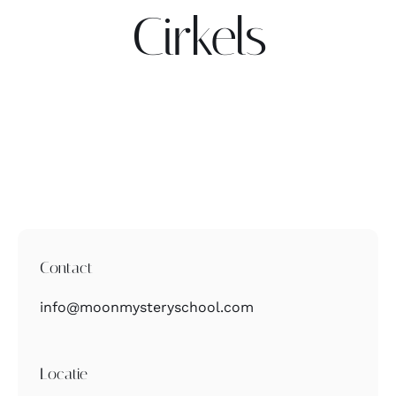
Cirkels
Contact
Zoeken
naar:
Contact
info@moonmysteryschool.com
Locatie