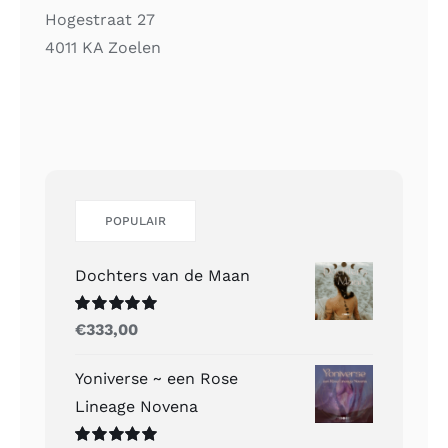
Hogestraat 27
4011 KA Zoelen
POPULAIR
Dochters van de Maan
Gewaardeerd
€
333,00
5.00
uit 5
Yoniverse ~ een Rose
Lineage Novena