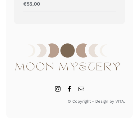
Gewaardeerd
€
55,00
5.00
uit 5
© Copyright • Design by VITA.