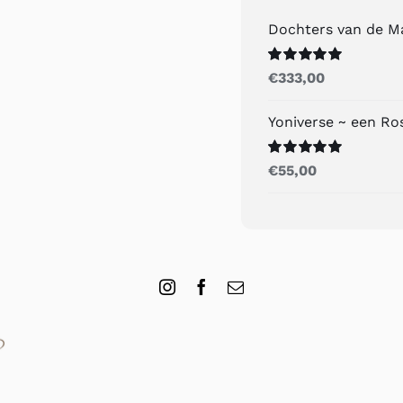
Dochters van de M
Gewaardeerd
€
333,00
5.00
uit 5
Yoniverse ~ een R
Gewaardeerd
€
55,00
5.00
uit 5