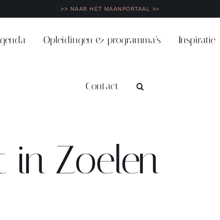
>> NAAR HET MAANPORTAAL >>
genda
Opleidingen & programma’s
Inspiratie
Contact
t in Zoelen