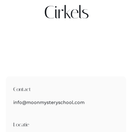
Cirkels
Contact
Zoeken
naar:
Contact
info@moonmysteryschool.com
Locatie