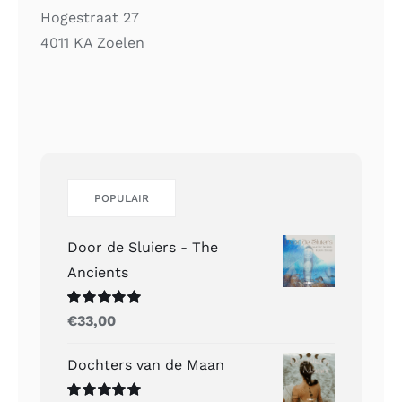
Hogestraat 27
4011 KA Zoelen
POPULAIR
Door de Sluiers - The
Ancients
Gewaardeerd
€
33,00
5.00
uit 5
Dochters van de Maan