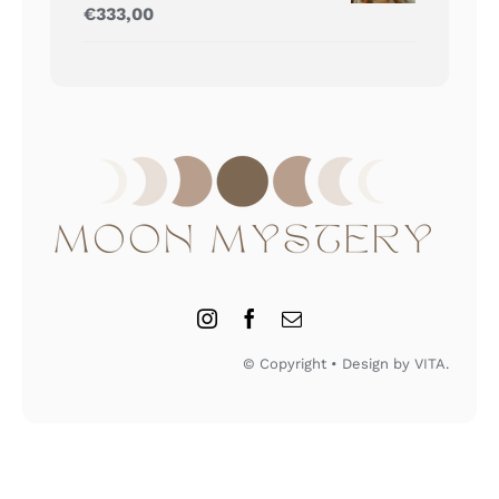
Gewaardeerd
€
333,00
5.00
uit 5
© Copyright • Design by VITA.