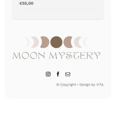
Gewaardeerd
€
55,00
5.00
uit 5
© Copyright • Design by VITA.