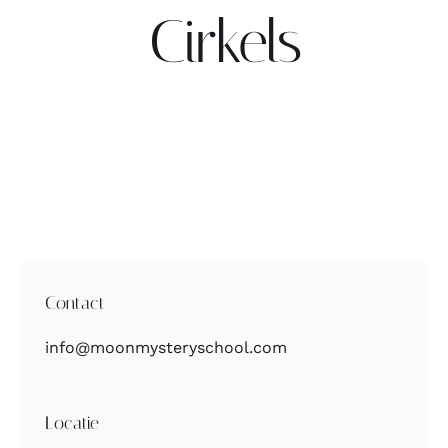
Cirkels
Contact
Zoeken
naar:
Contact
info@moonmysteryschool.com
Locatie