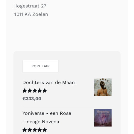
Hogestraat 27
4011 KA Zoelen
POPULAIR
Dochters van de Maan
Gewaardeerd
€
333,00
5.00
uit 5
Yoniverse ~ een Rose
Lineage Novena