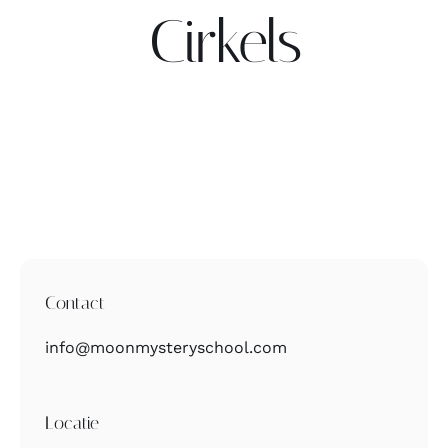
Cirkels
Contact
Zoeken
naar:
Contact
info@moonmysteryschool.com
Locatie