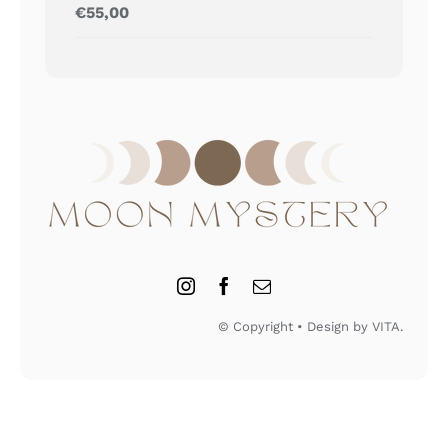
Gewaardeerd
€
55,00
5.00
uit 5
© Copyright • Design by VITA.