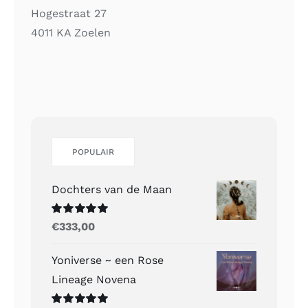
Hogestraat 27
4011 KA Zoelen
POPULAIR
Dochters van de Maan
Gewaardeerd
€
333,00
5.00
uit 5
Yoniverse ~ een Rose
Lineage Novena