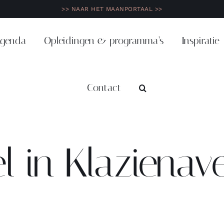
>> NAAR HET MAANPORTAAL >>
genda
Opleidingen & programma’s
Inspiratie
Contact
el in Klaziena