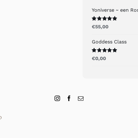
Yoniverse ~ een R
Gewaardeerd
€
55,00
5.00
uit 5
Goddess Class
Gewaardeerd
€
0,00
5.00
uit 5