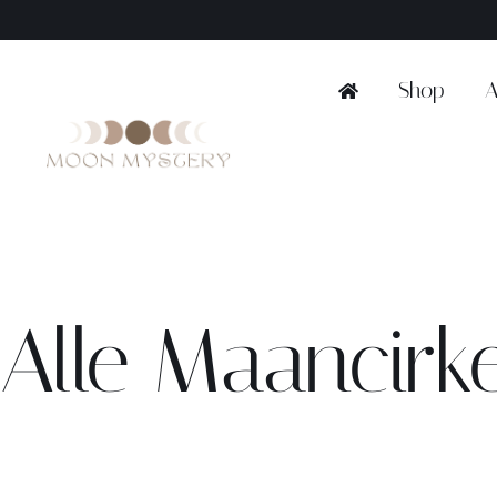
Ga
naar
inhoud
Shop
A
Alle Maancirk