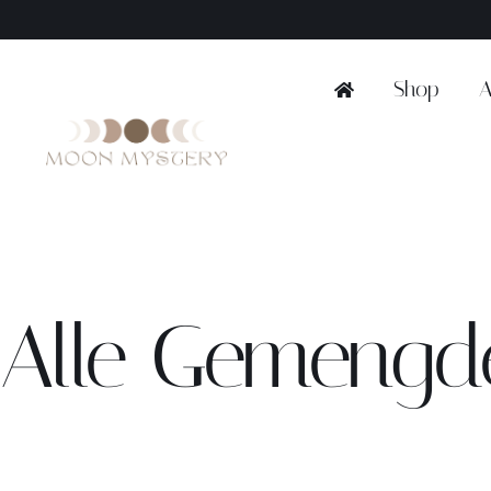
Ga
naar
inhoud
Shop
A
Alle Gemengde