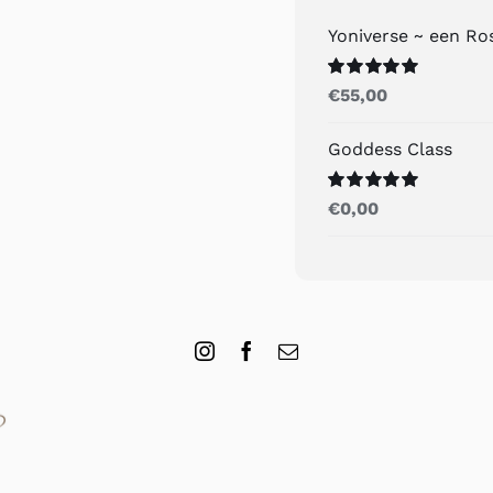
Yoniverse ~ een R
Gewaardeerd
€
55,00
5.00
uit 5
Goddess Class
Gewaardeerd
€
0,00
5.00
uit 5