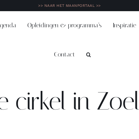
>> NAAR HET MAANPORTAAL >>
genda
Opleidingen & programma’s
Inspiratie
Contact
 cirkel in Zoe