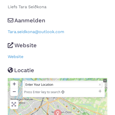
Liefs Tara Seiðkona
Aanmelden
Tara.seidkona
@
outlook.com
Website
Website
Locatie
+
−
Press Enter key to search