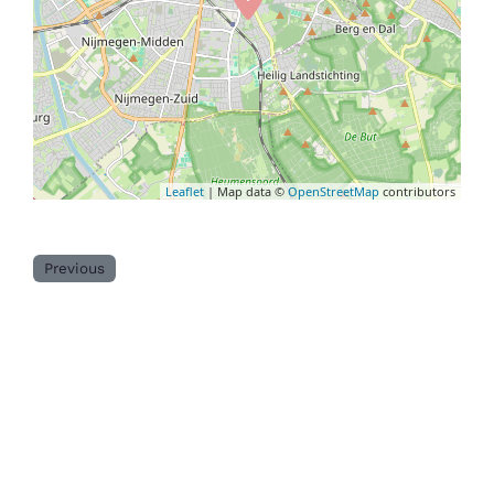
Leaflet
| Map data ©
OpenStreetMap
contributors
Previous