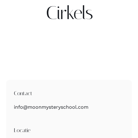
Cirkels
Contact
Zoeken
naar:
Contact
info@moonmysteryschool.com
Locatie