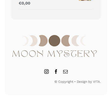
Gewaardeerd
€
0,00
5.00
uit 5
© Copyright • Design by VITA.