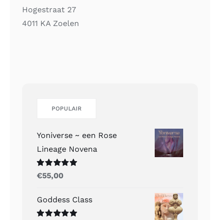
Hogestraat 27
4011 KA Zoelen
POPULAIR
Yoniverse ~ een Rose
Lineage Novena
Gewaardeerd
€
55,00
5.00
uit 5
Goddess Class