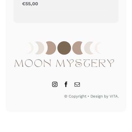
Gewaardeerd
€
55,00
5.00
uit 5
© Copyright • Design by VITA.