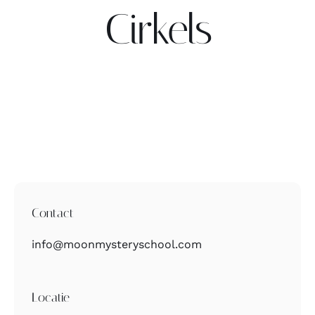
Cirkels
Contact
Zoeken
naar:
Contact
info@moonmysteryschool.com
Locatie