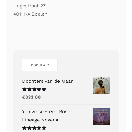
Hogestraat 27
4011 KA Zoelen
POPULAIR
Dochters van de Maan
Gewaardeerd
€
333,00
5.00
uit 5
Yoniverse ~ een Rose
Lineage Novena