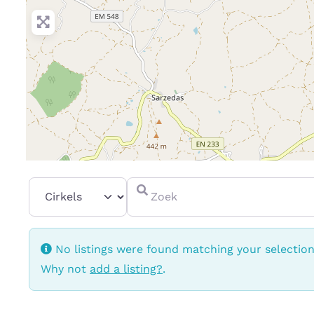
Select search type
Zoek
No listings were found matching your selectio
Why not
add a listing?
.