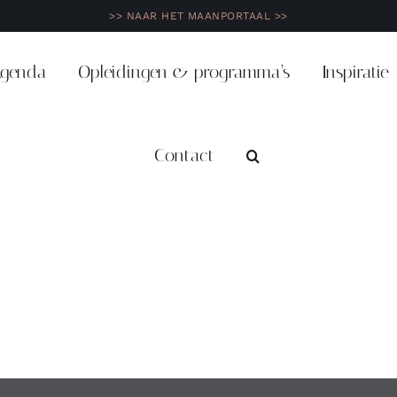
>> NAAR HET MAANPORTAAL >>
genda
Opleidingen & programma’s
Inspiratie
Contact