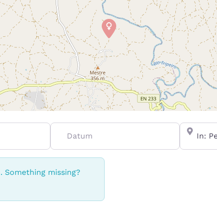
Datum
In de buu
n. Something missing?