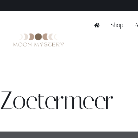
Ga
naar
inhoud
Shop
A
Zoetermeer