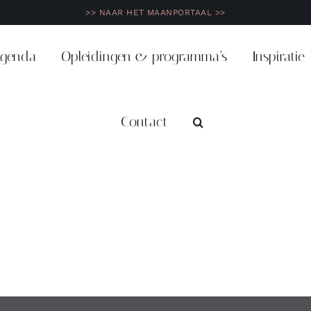
>> NAAR HET MAANPORTAAL >>
genda
Opleidingen & programma’s
Inspiratie
Contact