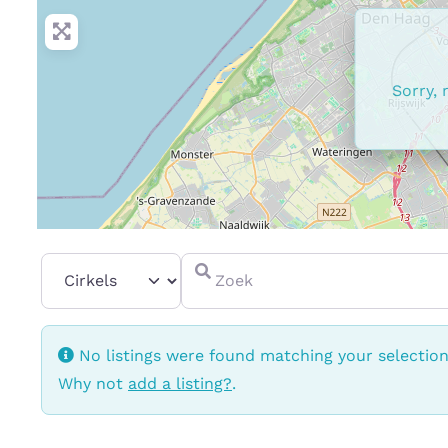
Sorry, 
Select search type
Zoek
No listings were found matching your selectio
Why not
add a listing?
.