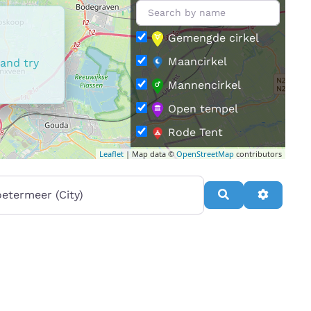
Gemengde cirkel
Maancirkel
 and try
Mannencirkel
Open tempel
Rode Tent
Leaflet
| Map data ©
OpenStreetMap
contributors
Vrouwencirkel
rt van
Search
Advance