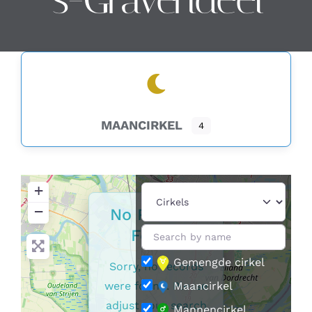
Contact
Zoeken
naar:
MAANCIRKEL
4
+
−
No Records
Found
Gemengde cirkel
Sorry, no records
were found. Please
Maancirkel
adjust your search
Mannencirkel