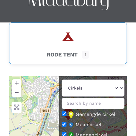
Contact
Zoeken
naar:
RODE TENT
1
+
−
Gemengde cirkel
Maancirkel
Mannencirkel