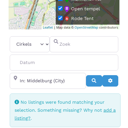
Open tempel
Rode Tent
Leaflet
| Map data ©
OpenStreetMap
contributors
Vrouwencirkel
Select search type
Zoek
Datum
In de buurt van
Search
Advanc
No listings were found matching your
selection. Something missing? Why not
add a
listing?
.