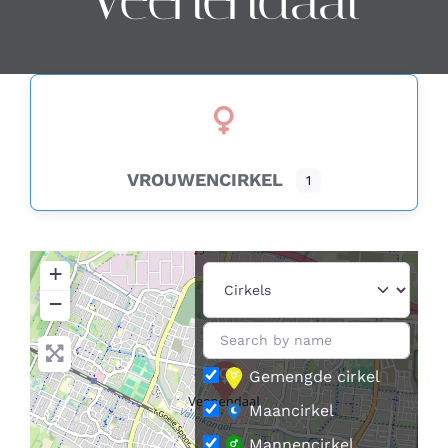
Contact
Zoeken
naar:
VROUWENCIRKEL
1
+
−
Gemengde cirkel
Maancirkel
Mannencirkel