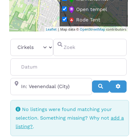
Open tempel
Rode Tent
Leaflet
| Map data ©
OpenStreetMap
contributors
Vrouwencirkel
Select search type
Zoek
Datum
In de buurt van
Search
Advanc
No listings were found matching your
selection. Something missing? Why not
add a
listing?
.