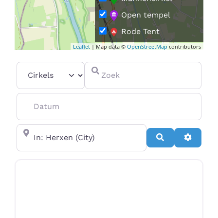
Open tempel
Rode Tent
Leaflet
| Map data ©
OpenStreetMap
contributors
Vrouwencirkel
Select search type
Zoek
Datum
In de buurt van
Search
Advanc