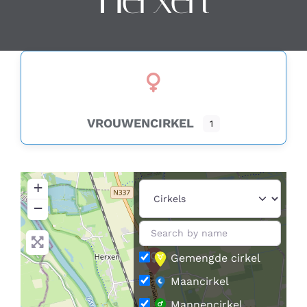
Contact
Zoeken
naar:
VROUWENCIRKEL
1
+
−
Gemengde cirkel
Maancirkel
Mannencirkel