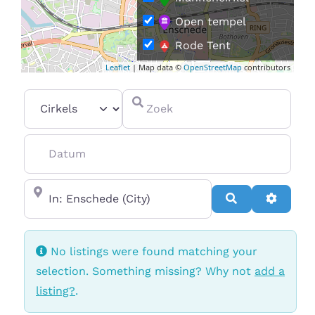
Open tempel
Rode Tent
Leaflet
| Map data ©
OpenStreetMap
contributors
Vrouwencirkel
Select search type
Zoek
Datum
In de buurt van
Search
Advanc
No listings were found matching your
selection. Something missing? Why not
add a
listing?
.