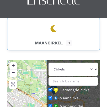
Contact
Zoeken
naar:
MAANCIRKEL
1
+
−
Gemengde cirkel
Maancirkel
Mannencirkel