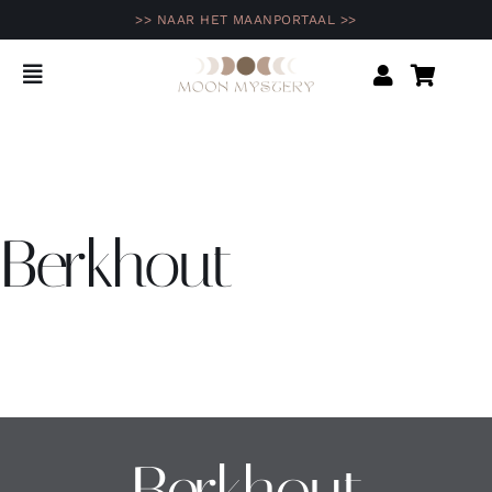
Ga
>> NAAR HET MAANPORTAAL >>
naar
inhoud
Toggle
Navigation
Home
Shop
Berkhout
Agenda
Opleidingen & programma’s
Inspiratie
Berkhout
Community