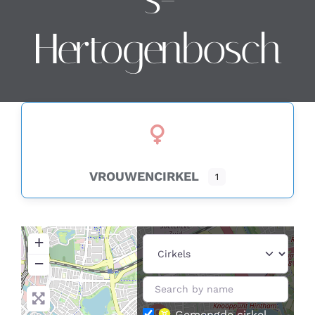
Hertogenbosch
Contact
Zoeken
naar:
VROUWENCIRKEL
1
+
−
Gemengde cirkel