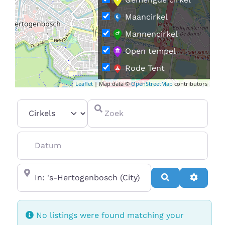
Maancirkel
Mannencirkel
Open tempel
Rode Tent
Leaflet
| Map data ©
OpenStreetMap
contributors
Vrouwencirkel
Select search type
Zoek
Datum
In de buurt van
Search
Advanc
No listings were found matching your