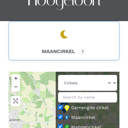
Contact
Zoeken
naar:
MAANCIRKEL
1
+
−
Gemengde cirkel
Maancirkel
Mannencirkel