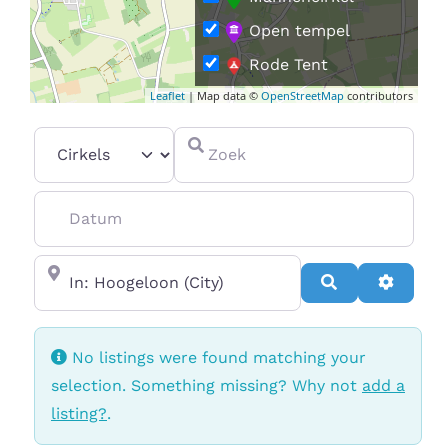
Open tempel
Rode Tent
Leaflet
| Map data ©
OpenStreetMap
contributors
Vrouwencirkel
Select search type
Zoek
Datum
In de buurt van
Search
Advanc
No listings were found matching your
selection. Something missing? Why not
add a
listing?
.