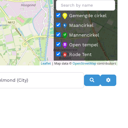
Gemengde cirkel
Maancirkel
Mannencirkel
Open tempel
Rode Tent
Leaflet
| Map data ©
OpenStreetMap
contributors
Vrouwencirkel
rt van
Search
Advance