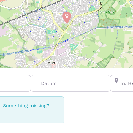
Datum
In de buu
n. Something missing?