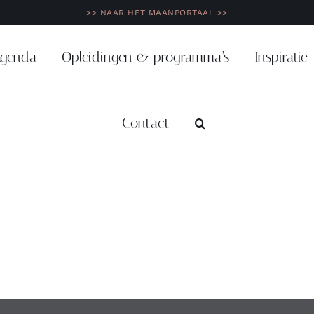
>> NAAR HET MAANPORTAAL >>
genda
Opleidingen & programma’s
Inspiratie
Contact