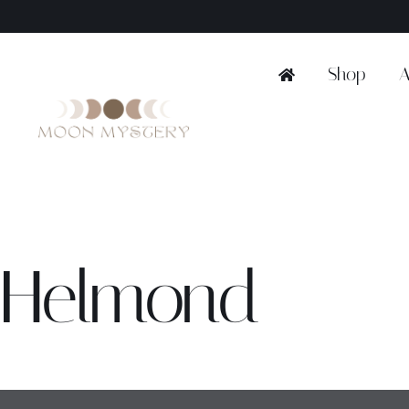
Ga
naar
inhoud
Shop
A
Helmond