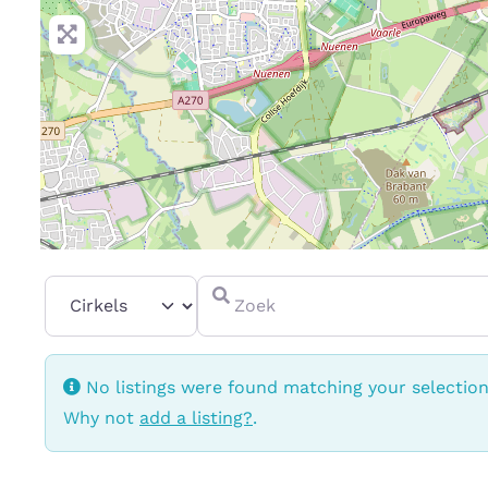
Select search type
Zoek
No listings were found matching your selectio
Why not
add a listing?
.