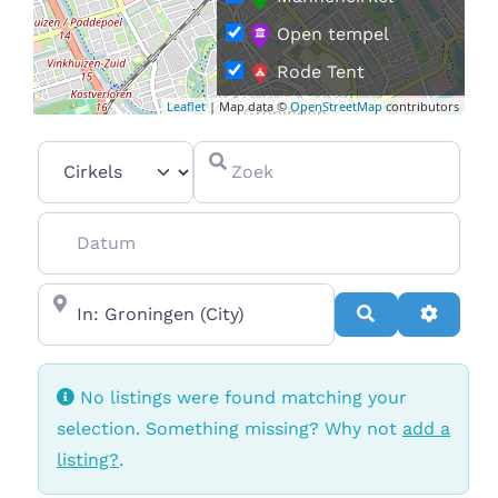
Open tempel
Rode Tent
Leaflet
| Map data ©
OpenStreetMap
contributors
Vrouwencirkel
Select search type
Zoek
Datum
In de buurt van
Search
Advanc
No listings were found matching your
selection. Something missing? Why not
add a
listing?
.