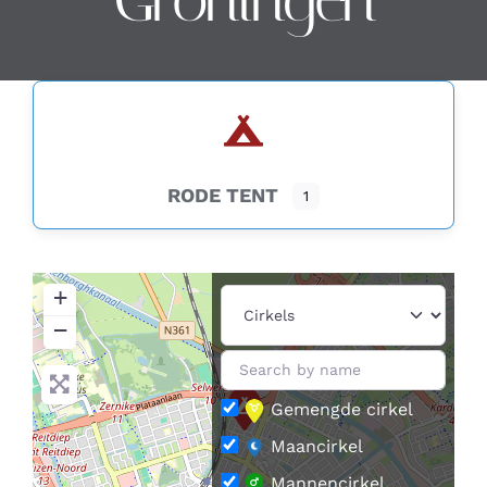
Contact
Zoeken
naar:
RODE TENT
1
+
−
Gemengde cirkel
Maancirkel
Mannencirkel