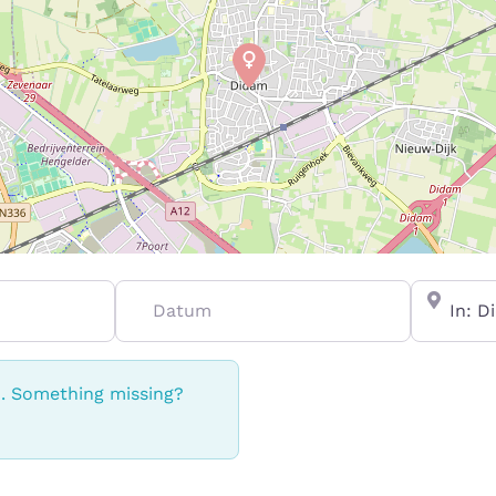
Datum
In de buu
n. Something missing?