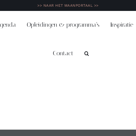
>> NAAR HET MAANPORTAAL >>
genda
Opleidingen & programma’s
Inspiratie
Contact