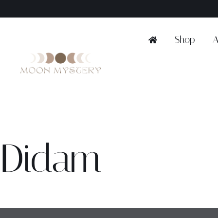
Ga
naar
inhoud
Shop
A
Didam