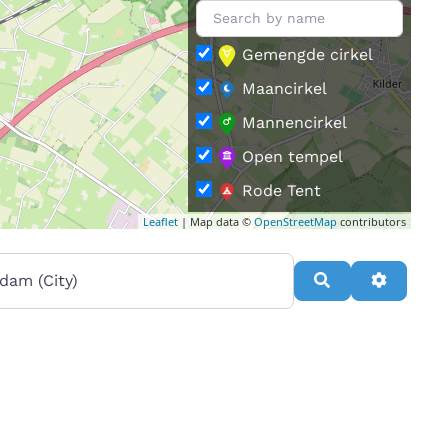
Gemengde cirkel
Maancirkel
Mannencirkel
Open tempel
Rode Tent
Leaflet
| Map data ©
OpenStreetMap
contributors
Vrouwencirkel
rt van
Search
Advance