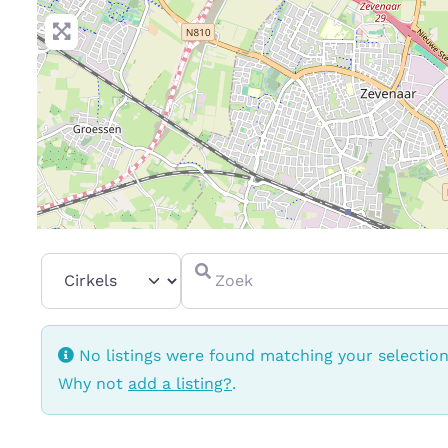
Select search type
Zoek
No listings were found matching your selectio
Why not
add a listing?
.