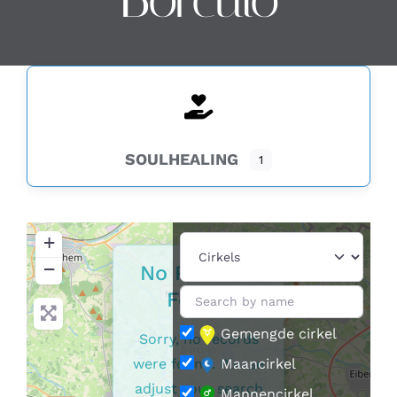
Contact
Zoeken
naar:
SOULHEALING
1
+
−
No Records
Found
Gemengde cirkel
Sorry, no records
were found. Please
Maancirkel
adjust your search
Mannencirkel