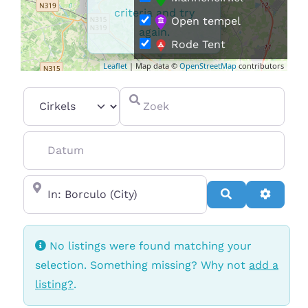
criteria and try
Open tempel
again.
Rode Tent
Leaflet
| Map data ©
OpenStreetMap
contributors
Vrouwencirkel
Select search type
Zoek
Datum
In de buurt van
Search
Advanc
No listings were found matching your
selection. Something missing? Why not
add a
listing?
.