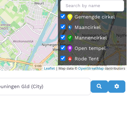
Gemengde cirkel
Maancirkel
Mannencirkel
Open tempel
Rode Tent
Leaflet
| Map data ©
OpenStreetMap
contributors
Vrouwencirkel
rt van
Search
Advance