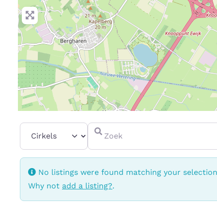
Select search type
Zoek
No listings were found matching your selectio
Why not
add a listing?
.