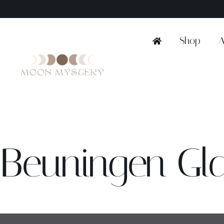
Ga
naar
inhoud
Shop
A
Beuningen Gl