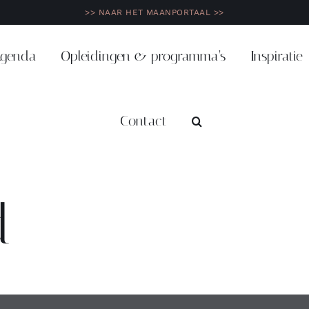
>> NAAR HET MAANPORTAAL >>
genda
Opleidingen & programma’s
Inspiratie
Contact
d