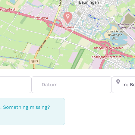
Datum
In de buu
n. Something missing?