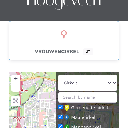
Contact
Zoeken
naar:
VROUWENCIRKEL
37
+
−
Gemengde cirkel
Maancirkel
Mannencirkel