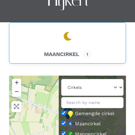
Contact
Zoeken
naar:
MAANCIRKEL
1
+
−
Gemengde cirkel
Maancirkel
Mannencirkel