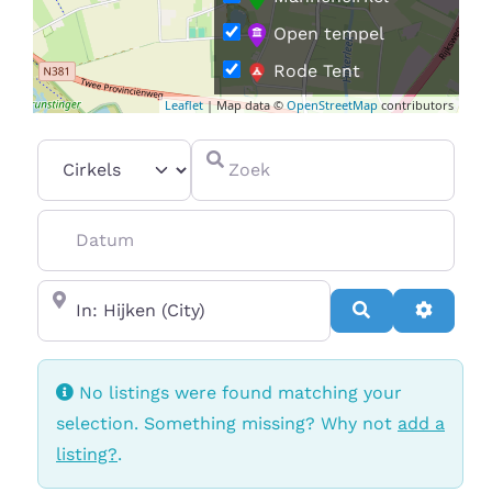
Open tempel
Rode Tent
Leaflet
| Map data ©
OpenStreetMap
contributors
Vrouwencirkel
Select search type
Zoek
Datum
In de buurt van
Search
Advanc
No listings were found matching your
selection. Something missing? Why not
add a
listing?
.