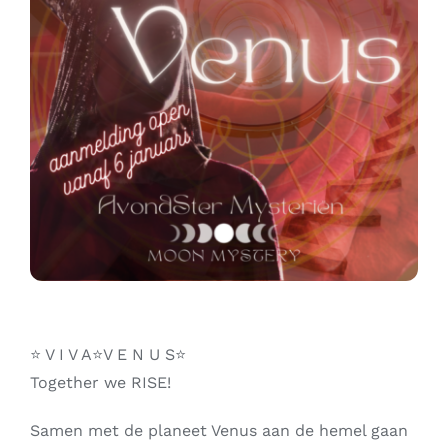
Contact
Zoeken
naar:
⭐️ V I V A⭐️V E N U S⭐️
Together we RISE!
Samen met de planeet Venus aan de hemel gaan