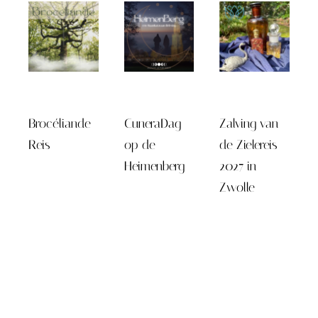
Brocéliande
CuneraDag
Zalving van
Reis
op de
de Zielereis
Heimenberg
2027 in
Zwolle