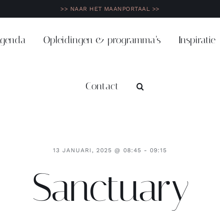
>> NAAR HET MAANPORTAAL >>
genda
Opleidingen & programma’s
Inspiratie
Contact
13 JANUARI, 2025 @ 08:45 - 09:15
Sanctuary