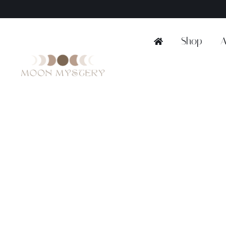
Ga
naar
inhoud
Shop
A