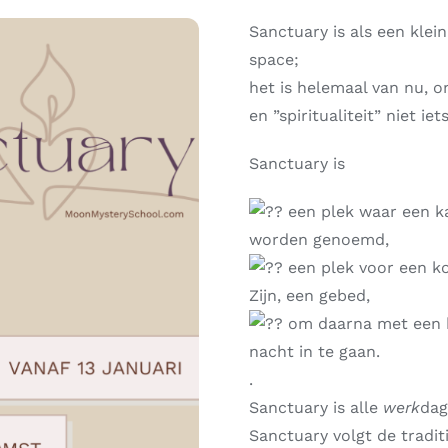
Sanctuary is als een klei
space;
het is helemaal van nu, on
en ”spiritualiteit” niet i
Sanctuary is
een plek waar een ka
worden genoemd,
een plek voor een k
Zijn, een gebed,
om daarna met een ka
nacht in te gaan.
.
Sanctuary is alle
werk
dag
Sanctuary volgt de tradi