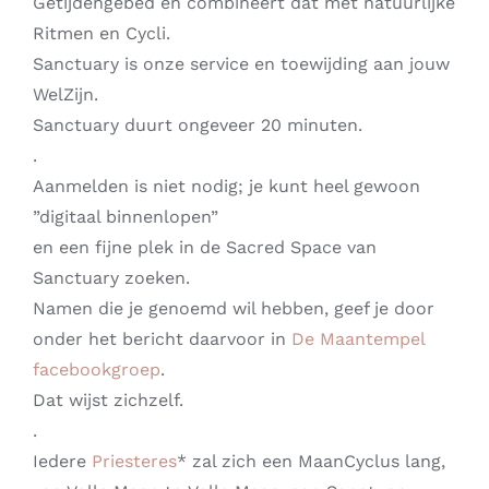
Getijdengebed en combineert dat met natuurlijke
Ritmen en Cycli.
Sanctuary is onze service en toewijding aan jouw
WelZijn.
Sanctuary duurt ongeveer 20 minuten.
.
Aanmelden is niet nodig; je kunt heel gewoon
”digitaal binnenlopen”
en een fijne plek in de Sacred Space van
Sanctuary zoeken.
Namen die je genoemd wil hebben, geef je door
onder het bericht daarvoor in
De Maantempel
facebookgroep
.
Dat wijst zichzelf.
.
Iedere
Priesteres
* zal zich een MaanCyclus lang,