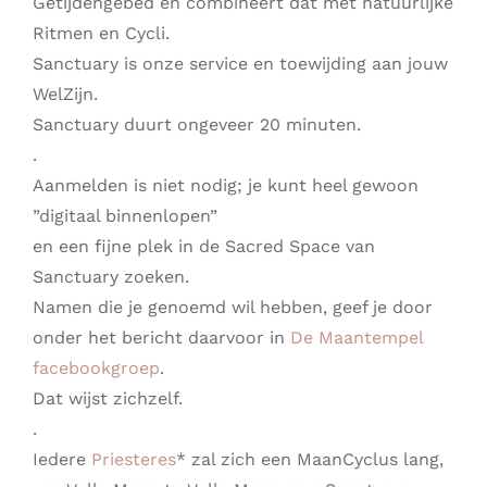
Getijdengebed en combineert dat met natuurlijke
Ritmen en Cycli.
Sanctuary is onze service en toewijding aan jouw
WelZijn.
Sanctuary duurt ongeveer 20 minuten.
.
Aanmelden is niet nodig; je kunt heel gewoon
”digitaal binnenlopen”
en een fijne plek in de Sacred Space van
Sanctuary zoeken.
Namen die je genoemd wil hebben, geef je door
onder het bericht daarvoor in
De Maantempel
facebookgroep
.
Dat wijst zichzelf.
.
Iedere
Priesteres
* zal zich een MaanCyclus lang,