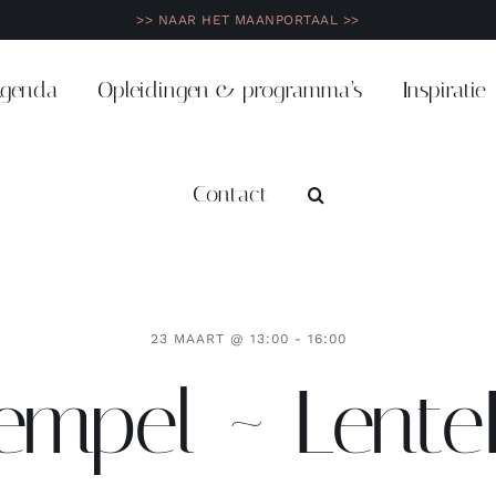
>> NAAR HET MAANPORTAAL >>
genda
Opleidingen & programma’s
Inspiratie
Contact
23 MAART @ 13:00 - 16:00
empel ~ Lente