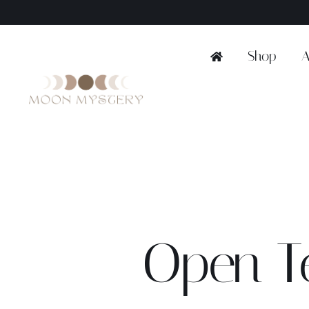
Ga
naar
inhoud
Shop
A
Open T