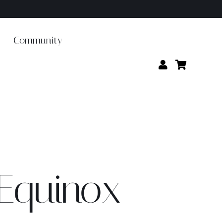
Community
Equinox