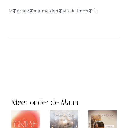
✨⏬️graag⏬️aanmelden⏬️via de knop⏬️✨
Meer onder de Maan