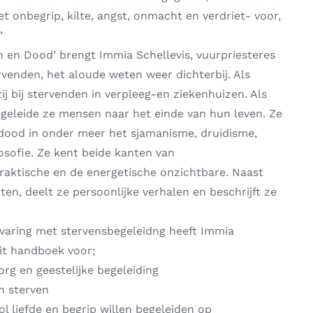
 onbegrip, kilte, angst, onmacht en verdriet- voor,
”
 en Dood’ brengt Immia Schellevis, vuurpriesteres
venden, het aloude weten weer dichterbij. Als
j bij stervenden in verpleeg-en ziekenhuizen. Als
eleide ze mensen naar het einde van hun leven. Ze
dood in onder meer het sjamanisme, druidisme,
sofie. Ze kent beide kanten van
praktische en de energetische onzichtbare. Naast
ten, deelt ze persoonlijke verhalen en beschrijft ze
rvaring met stervensbegeleidng heeft Immia
dit handboek voor;
org en geestelijke begeleiding
n sterven
ol liefde en begrip willen begeleiden op