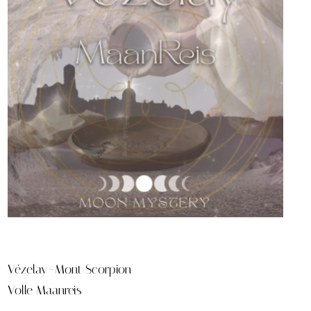
Vézelay~Mont Scorpion
Volle Maanreis