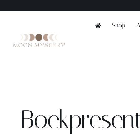
Ga
naar
inhoud
Shop
A
Boekpresent