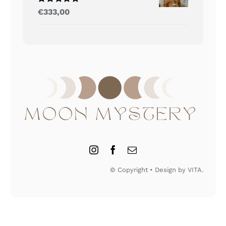
Gewaardeerd
€
333,00
5.00
uit 5
© Copyright • Design by VITA.