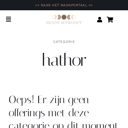
Ga
>> NAAR HET MAANPORTAAL >>
naar
inhoud
Toggle
Navigation
Home
CATEGORIE
hathor
Shop
Agenda
Opleidingen & programma’s
Oeps! Er zijn geen
Inspiratie
offerings met deze
categorie op dit moment.
Community