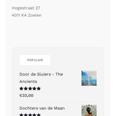
Hogestraat 27
4011 KA Zoelen
POPULAIR
Door de Sluiers - The
Ancients
Gewaardeerd
€
33,00
5.00
uit 5
Dochters van de Maan