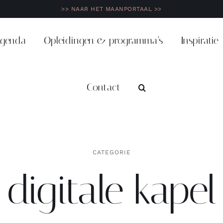
>> NAAR HET MAANPORTAAL >>
genda
Opleidingen & programma’s
Inspiratie
Contact
CATEGORIE
digitale kapel