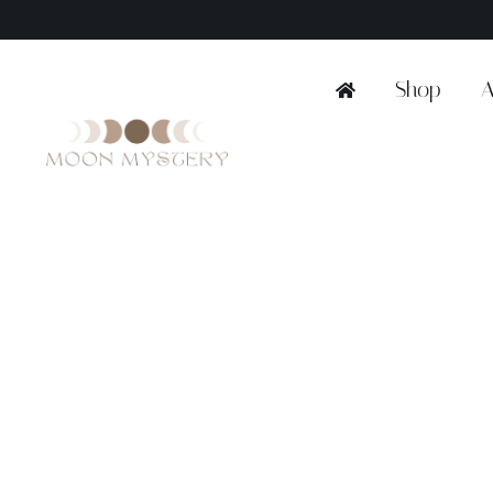
Ga
naar
inhoud
Shop
A