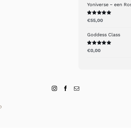
Yoniverse ~ een R
Gewaardeerd
€
55,00
5.00
uit 5
Goddess Class
Gewaardeerd
€
0,00
5.00
uit 5