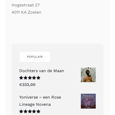
Hogestraat 27
4011 KA Zoelen
POPULAIR
Dochters van de Maan
Gewaardeerd
€
333,00
5.00
uit 5
Yoniverse ~ een Rose
Lineage Novena