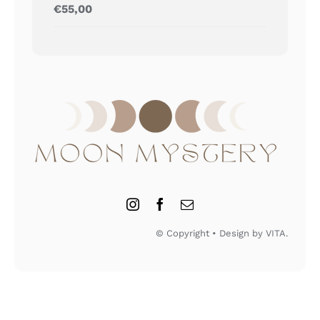
Gewaardeerd
€
55,00
5.00
uit 5
© Copyright • Design by VITA.