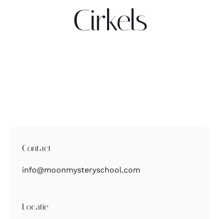
Cirkels
Contact
Zoeken
naar:
Contact
info@moonmysteryschool.com
Locatie