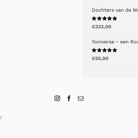
Dochters van de M
Gewaardeerd
€
333,00
5.00
uit 5
Yoniverse ~ een R
Gewaardeerd
€
55,00
5.00
uit 5