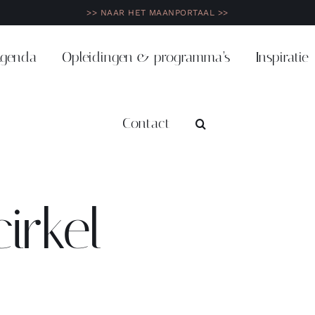
>> NAAR HET MAANPORTAAL >>
genda
Opleidingen & programma’s
Inspiratie
Contact
irkel