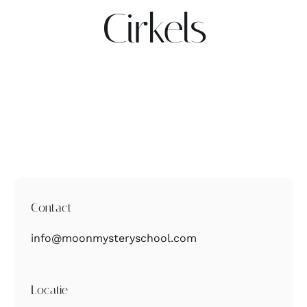
Cirkels
Contact
Zoeken
naar:
Contact
info@moonmysteryschool.com
Locatie