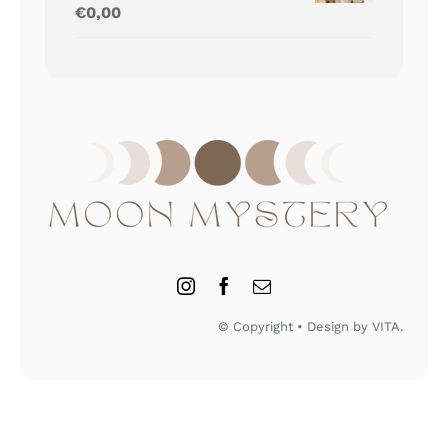
Gewaardeerd
€
0,00
5.00
uit 5
© Copyright • Design by VITA.