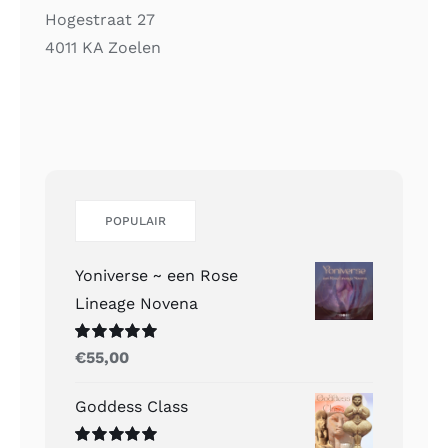
Hogestraat 27
4011 KA Zoelen
POPULAIR
Yoniverse ~ een Rose
Lineage Novena
Gewaardeerd
€
55,00
5.00
uit 5
Goddess Class