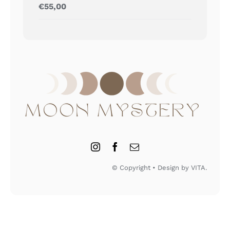
Gewaardeerd
€
55,00
5.00
uit 5
© Copyright • Design by VITA.