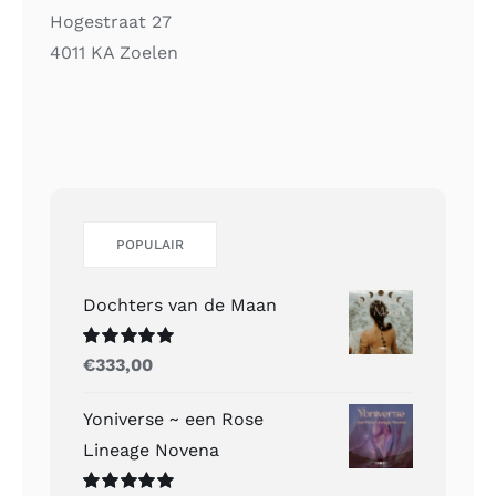
Hogestraat 27
4011 KA Zoelen
POPULAIR
Dochters van de Maan
Gewaardeerd
€
333,00
5.00
uit 5
Yoniverse ~ een Rose
Lineage Novena