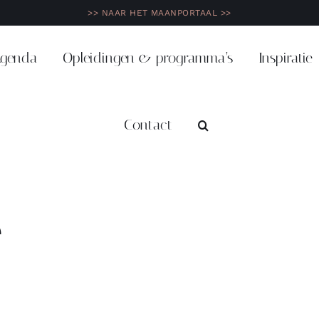
>> NAAR HET MAANPORTAAL >>
genda
Opleidingen & programma’s
Inspiratie
Contact
e