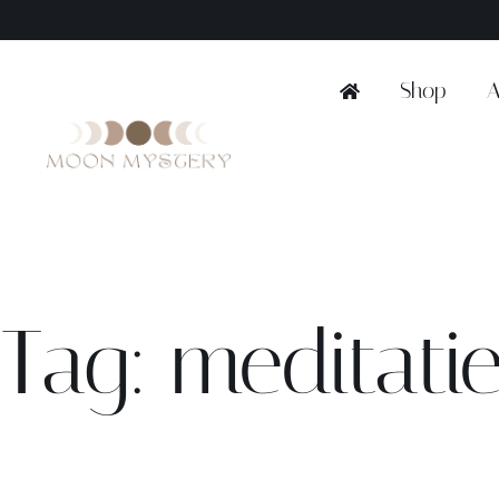
Ga
naar
inhoud
Shop
A
Tag: meditati