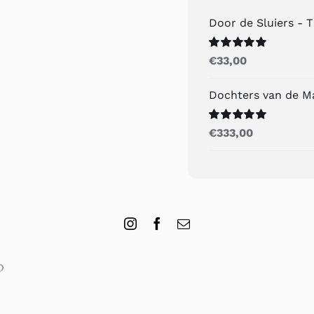
Door de Sluiers - 
Gewaardeerd
€
33,00
5.00
uit 5
Dochters van de M
Gewaardeerd
€
333,00
5.00
uit 5